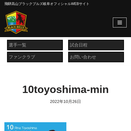
飛騨高山ブラックブルズ岐阜オフィシャルWEBサイト
コ
ン
テ
ン
ツ
選手一覧
試合日程
へ
ファンクラブ
お問い合わせ
ス
キ
ッ
プ
10toyoshima-min
2022年10月26日