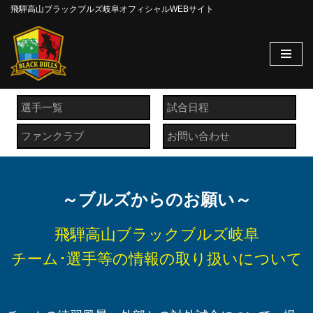
飛騨高山ブラックブルズ岐阜オフィシャルWEBサイト
コ
ン
テ
ン
ツ
選手一覧
試合日程
へ
ファンクラブ
お問い合わせ
ス
キ
ッ
プ
～ブルズからのお願い～
飛騨高山ブラックブルズ岐阜
チーム･選手等の情報の取り扱いについて