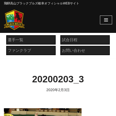
飛騨高山ブラックブルズ岐阜オフィシャルWEBサイト
コ
ン
テ
ン
ツ
選手一覧
試合日程
へ
ファンクラブ
お問い合わせ
ス
キ
ッ
プ
20200203_3
2020年2月3日