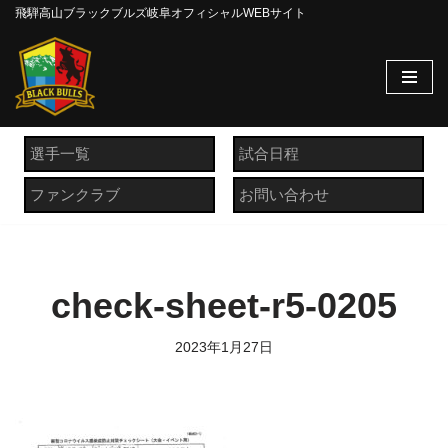
飛騨高山ブラックブルズ岐阜オフィシャルWEBサイト
コ
ン
テ
ン
ツ
選手一覧
試合日程
へ
ファンクラブ
お問い合わせ
ス
キ
ッ
プ
check-sheet-r5-0205
2023年1月27日