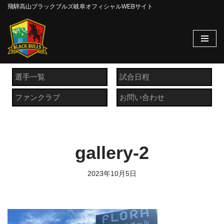
飛騨高山ブラックブルズ岐阜オフィシャルWEBサイト
コ
ン
テ
ン
ツ
選手一覧
試合日程
へ
ファンクラブ
お問い合わせ
ス
キ
ッ
プ
gallery-2
2023年10月5日