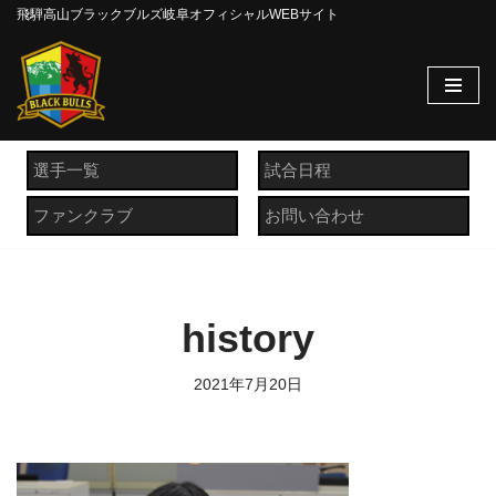
飛騨高山ブラックブルズ岐阜オフィシャルWEBサイト
コ
ン
テ
ン
ツ
選手一覧
試合日程
へ
ファンクラブ
お問い合わせ
ス
キ
ッ
プ
history
2021年7月20日