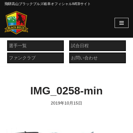
飛騨高山ブラックブルズ岐阜オフィシャルWEBサイト
コ
ン
テ
ン
ツ
選手一覧
試合日程
へ
ファンクラブ
お問い合わせ
ス
キ
ッ
プ
IMG_0258-min
2019年10月15日