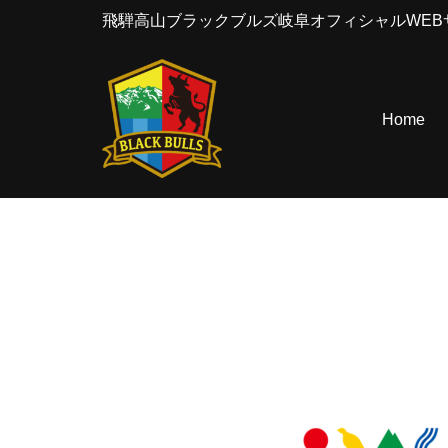
飛騨高山ブラックブルズ岐阜オフィシャルWEB
コ
ン
テ
Home
ン
ツ
へ
ス
キ
ッ
プ