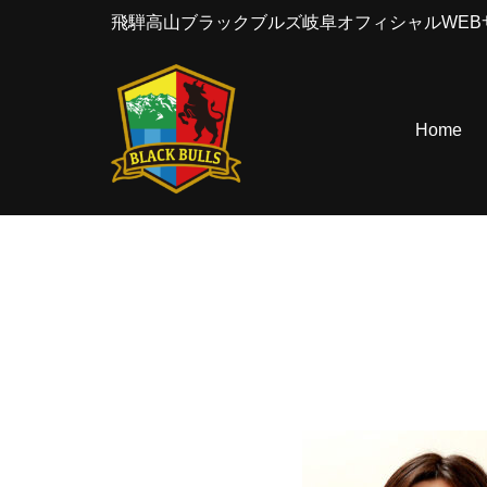
飛騨高山ブラックブルズ岐阜オフィシャルWEB
コ
ン
テ
Home
ン
ツ
へ
ス
キ
ッ
プ