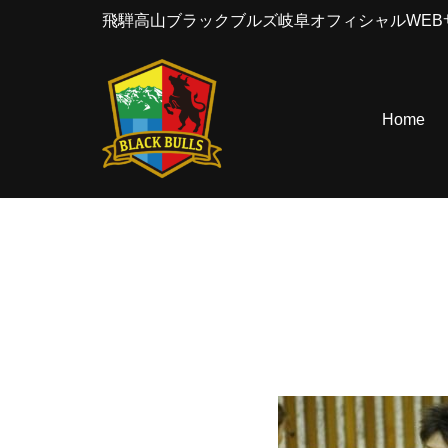
飛騨高山ブラックブルズ岐阜オフィシャルWEB
コ
ン
テ
Home
ン
ツ
へ
ス
キ
ッ
プ