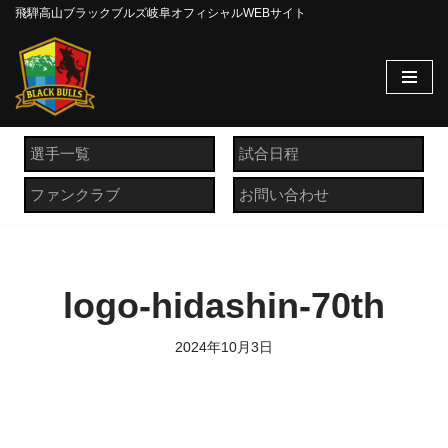
飛騨高山ブラックブルズ岐阜オフィシャルWEBサイト
コ
ン
テ
ン
ツ
選手一覧
試合日程
へ
ファンクラブ
お問い合わせ
ス
キ
ッ
プ
logo-hidashin-70th
2024年10月3日