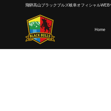
飛騨高山ブラックブルズ岐阜オフィシャルWEB
コ
ン
テ
Home
ン
ツ
へ
ス
キ
ッ
プ