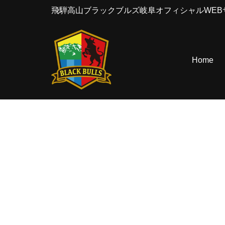
飛騨高山ブラックブルズ岐阜オフィシャルWEB
コ
ン
テ
Home
ン
ツ
へ
ス
キ
ッ
プ