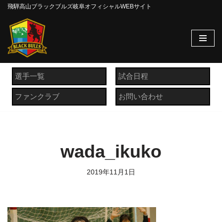
飛騨高山ブラックブルズ岐阜オフィシャルWEBサイト
コ
ン
テ
ン
ツ
選手一覧
試合日程
へ
ファンクラブ
お問い合わせ
ス
キ
ッ
プ
wada_ikuko
2019年11月1日